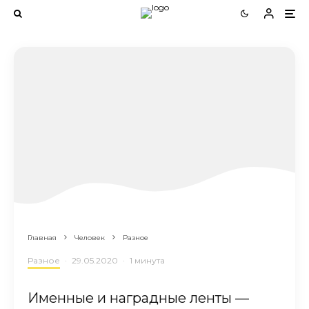
Главная
Человек
Разное
Разное
·
29.05.2020
·
1 минута
Именные и наградные ленты —