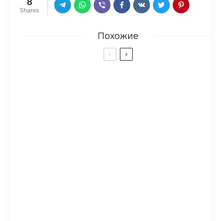
8
Shares
Похожие
Краска для бровей:
рекомендации по выбору
Бесплатная онлайн-
консультация психолога:
скорая помощь для ваших
проблем
Покупка квартиры в
Воронеже: анализ районов и
советы по выбору