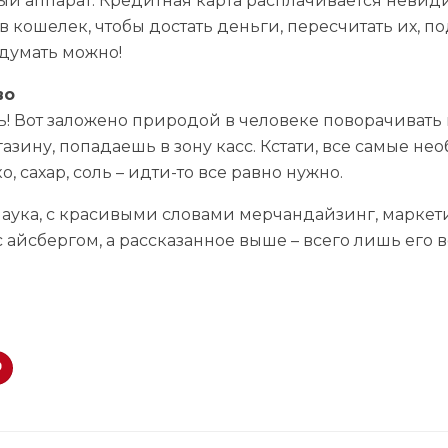
ый аппарат. Кредитная карта расплачивается неви
 в кошелек, чтобы достать деньги, пересчитать их, 
редумать можно!
во
ь! Вот заложено природой в человеке поворачивать 
зину, попадаешь в зону касс. Кстати, все самые не
о, сахар, соль – идти-то все равно нужно.
аука, с красивыми словами мерчандайзинг, маркет
с айсбергом, а рассказанное выше – всего лишь его 