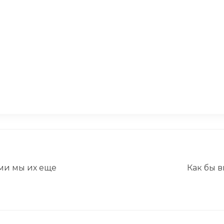
!
Неосознанны
означают?
вороде: воздушные
Жена принял
а для бутербродов!
Реакция муж
ми мы их еще
Как бы 