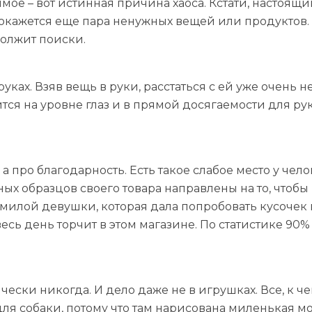
е – вот истинная причина хаоса. Кстати, настоящи
 окажется еще пара ненужных вещей или продуктов. 
должит поиски.
руках. Взяв вещь в руки, расстаться с ей уже очень 
тся на уровне глаз и в прямой досягаемости для рук
 а про благодарность. Есть такое слабое место у чел
ых образцов своего товара направлены на то, чтобы
 у милой девушки, которая дала попробовать кусочек
весь день торчит в этом магазине. По статистике 9
чески никогда. И дело даже не в игрушках. Все, к ч
для собаки, потому что там нарисована миленькая мо