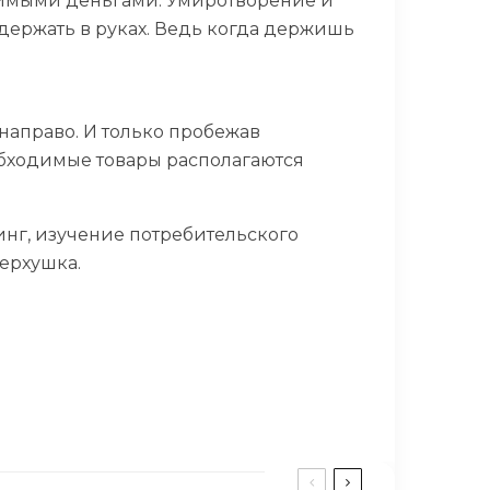
димыми деньгами. Умиротворение и
подержать в руках. Ведь когда держишь
направо. И только пробежав
обходимые товары располагаются
инг, изучение потребительского
верхушка.