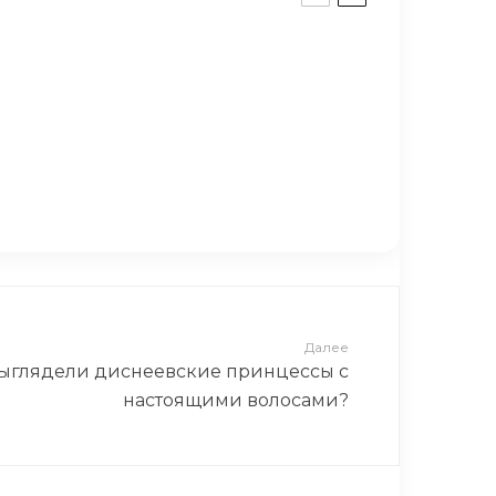
е рисунки в черновике: что они
а участие в откровенной фотосессии.
а просто восхитительна!
Далее
выглядели диснеевские принцессы с
настоящими волосами?