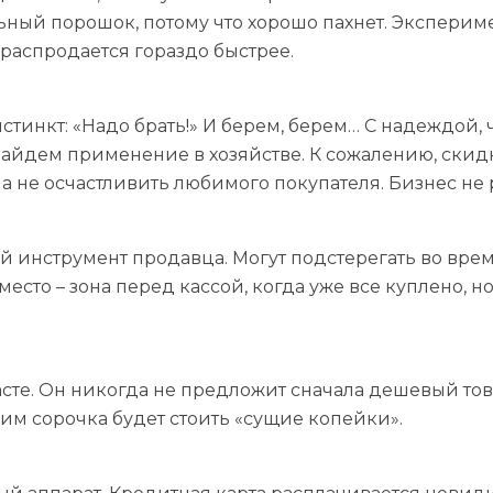
ьный порошок, потому что хорошо пахнет. Экспериме
 распродается гораздо быстрее.
тинкт: «Надо брать!» И берем, берем… С надеждой, 
айдем применение в хозяйстве. К сожалению, скидк
 не осчастливить любимого покупателя. Бизнес не р
й инструмент продавца. Могут подстерегать во вре
есто – зона перед кассой, когда уже все куплено, но
те. Он никогда не предложит сначала дешевый това
им сорочка будет стоить «сущие копейки».