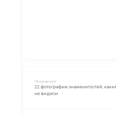
Полезно знать! Не ешьте это!!
Мини-булочки на сухой ско
внутри, превосходная основ
Предыдущий
22 фотографии знаменитостей, каки
не видели