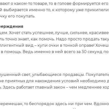
ывают о каком-то товаре, то в голове формируется е
й выбирается именно то, к которому уже прикипел
чку его покупать.
тверждения
м. Хочет стать успешнее, лучше, сильнее, красивее.
 точно знает, как помочь. Надо просто продать таку
ллигентный вид – купи очки в тонкой оправе! Хочеш
 в помощь. Ведь именно в ней всего за 30 секунд по
лушенный свет, улыбающиеся продавцы. Покупатель 
ине приятных для нахождения условий необходимо 
. Здесь работает главный закон – чем медленнее хо
 перемешан, то беспорядок здесь ни при чем. Вдохно