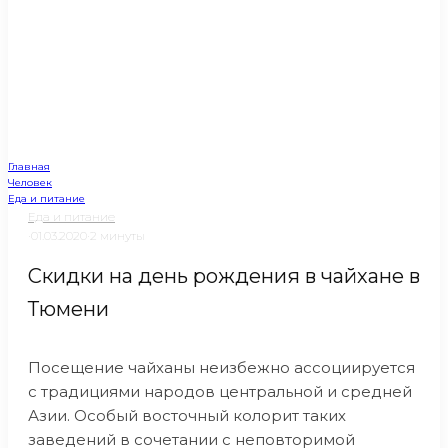
Главная
Человек
Еда и питание
Еда и питание
·
01.03.2020
·
2 минуты
Скидки на день рождения в чайхане в
Тюмени
Посещение чайханы неизбежно ассоциируется
с традициями народов центральной и средней
Азии. Особый восточный колорит таких
заведений в сочетании с неповторимой