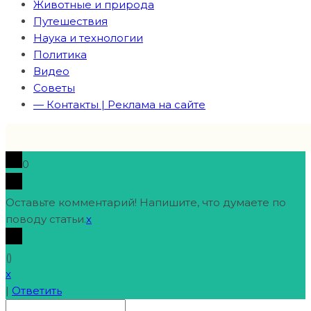
Животные и природа
Путешествия
Наука и технологии
Политика
Видео
Советы
— Контакты | Реклама на сайте
0
Оставьте комментарий! Напишите, что думаете по
поводу статьи.
x
(
)
x
|
Ответить