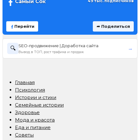
Самый Сок
49 тыс. подписчиков
Перейти
➦ Поделиться
SEO-продвижение | Доработка сайта
🔍
→
Вывод в ТОП, рост трафика и продаж
Главная
Психология
Истории и стихи
Семейные истории
Здоровье
Мода и красота
Еда и питание
Советы